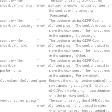
cookielawinfo-
11
The cookie is set by GDPR cookie
checkbox-functional
months
consent to record the user consent for
the cookies in the category
"Functional".
cookielawinfo-
11
This cookie is set by GDPR Cookie
checkbox-necessary
months
Consent plugin. The cookies is used to
store the user consent for the cookies
in the category "Necessary".
cookielawinfo-
11
This cookie is set by GDPR Cookie
checkbox-others
months
Consent plugin. The cookie is used to
store the user consent for the cookies
in the category "Other.
cookielawinfo-
11
This cookie is set by GDPR Cookie
checkbox-
months
Consent plugin. The cookie is used to
performance
store the user consent for the cookies
in the category "Performance".
CookieLawInfoConsent
1 year
Records the default button state of the
corresponding category & the status
of CCPA. It works only in coordination
with the primary cookie.
viewed_cookie_policy
11
The cookie is set by the GDPR Cookie
months
Consent plugin and is used to store
whether or not user has consented to