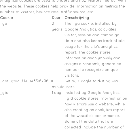
Analytical cookies are used to understand how visitors interact with
the website. These cookies help provide information on metrics the
number of visitors, bounce rate, traffic source, etc.
Cookie
Duur
Omschrijving
_ga
2
The _ga cookie, installed by
years
Google Analytics, calculates
visitor, session and campaign
data and also keeps track of site
usage for the site's analytics
report. The cookie stores
information anonymously and
assigns a randomly generated
number to recognize unique
visitors.
_gat_gtag_UA_143316796_1
1
Set by Google to distinguish
minute
users.
_gid
1 day
Installed by Google Analytics,
_gid cookie stores information on
how visitors use a website, while
also creating an analytics report
of the website's performance.
Some of the data that are
collected include the number of