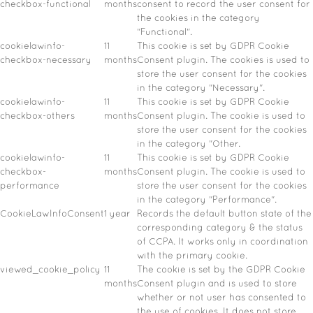
checkbox-functional
months
consent to record the user consent for
the cookies in the category
"Functional".
cookielawinfo-
11
This cookie is set by GDPR Cookie
checkbox-necessary
months
Consent plugin. The cookies is used to
store the user consent for the cookies
in the category "Necessary".
cookielawinfo-
11
This cookie is set by GDPR Cookie
checkbox-others
months
Consent plugin. The cookie is used to
store the user consent for the cookies
in the category "Other.
cookielawinfo-
11
This cookie is set by GDPR Cookie
checkbox-
months
Consent plugin. The cookie is used to
performance
store the user consent for the cookies
in the category "Performance".
CookieLawInfoConsent
1 year
Records the default button state of the
corresponding category & the status
of CCPA. It works only in coordination
with the primary cookie.
viewed_cookie_policy
11
The cookie is set by the GDPR Cookie
months
Consent plugin and is used to store
whether or not user has consented to
the use of cookies. It does not store